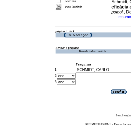
seleciona
Schmidt, 
eficácia
para imprimir
psicol.
, D
resumo
·
página 1 de 1
Refinar a pesquisa
Base de dados :
article
Pesquisar
1
2
3
Search engin
BIREME/OPAS/OMS - Centro Latino-Am