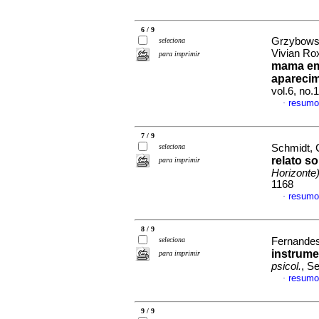
6 / 9
Grzybowsk
seleciona
Vivian R
para imprimir
mama em 
apareci
vol.6, no.
resumo
·
7 / 9
seleciona
Schmidt, C
relato s
para imprimir
Horizonte
1168
resumo
·
8 / 9
seleciona
Fernandes,
instrum
para imprimir
psicol.
, S
resumo
·
9 / 9