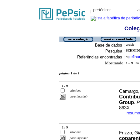
Coleç
Base de dados :
article
Pesquisa :
SCHMIDT,
Referências encontradas :
refina
9
[
Mostrando:
1 .. 9
no f
página 1 de 1
1 / 9
seleciona
Camargo, 
Contribu
para imprimir
Group
.
P
863X
resumo
·
2 / 9
seleciona
Frizzo, Gi
coparent
para imprimir