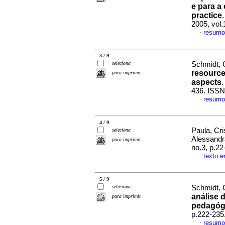
e para a 
practice
2005, vol.
resumo
·
3 / 9
seleciona
Schmidt, C
resource
para imprimir
aspects
436. ISSN
resumo
·
4 / 9
Paula, Cri
seleciona
Alessand
para imprimir
no.3, p.2
texto e
·
5 / 9
seleciona
Schmidt, C
análise 
para imprimir
pedagóg
p.222-235
resumo
·