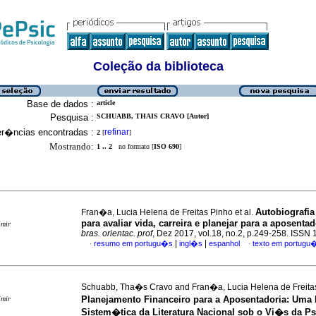
Coleção da biblioteca
Base de dados :
article
Pesquisa :
SCHUABB, THAIS CRAVO [Autor]
er�ncias encontradas :
refinar
2
[
]
Mostrando:
1 .. 2
no formato [
ISO 690
]
Autobiografia
Fran�a, Lucia Helena de Freitas Pinho et al.
para avaliar vida, carreira e planejar para a aposentad
imir
bras. orientac. prof
, Dez 2017, vol.18, no.2, p.249-258. ISSN
|
|
resumo em portugu�s
ingl�s
espanhol
texto em portugu
·
·
Schuabb, Tha�s Cravo and Fran�a, Lucia Helena de Freita
Planejamento Financeiro para a Aposentadoria: Uma
imir
Sistem�tica da Literatura Nacional sob o Vi�s da Ps