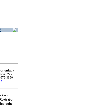
 orientada
oria
.
Rev.
 1679-3390
�s
s Pinho
 Revis�o
icologia
.