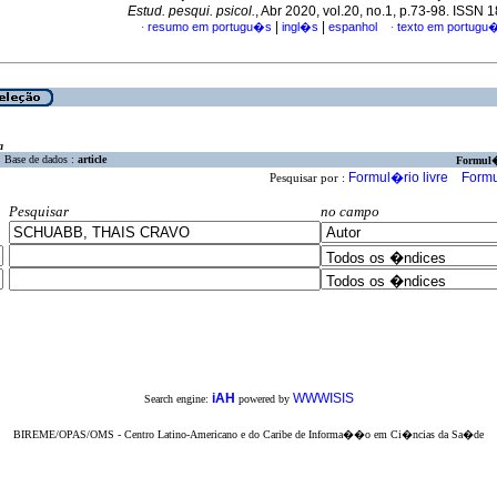
Estud. pesqui. psicol.
, Abr 2020, vol.20, no.1, p.73-98. ISSN
|
|
resumo em portugu�s
ingl�s
espanhol
texto em portugu
·
·
a
Base de dados :
article
Formul
Formul�rio livre
Formu
Pesquisar por :
Pesquisar
no campo
iAH
WWWISIS
Search engine:
powered by
BIREME/OPAS/OMS - Centro Latino-Americano e do Caribe de Informa��o em Ci�ncias da Sa�de