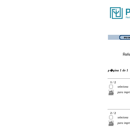
Ref
p�gina 1 de 1
1 / 2
seleciona
para impr
2 / 2
seleciona
para impr