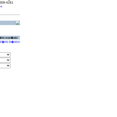
 1808-4281
�s
�rio avan�ado
l�rio b�sico