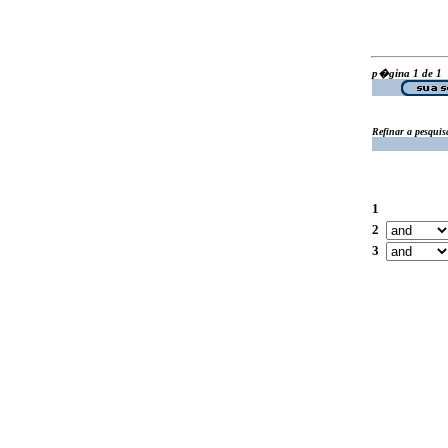
p�gina 1 de 1
Refinar a pesquis
1
2
3