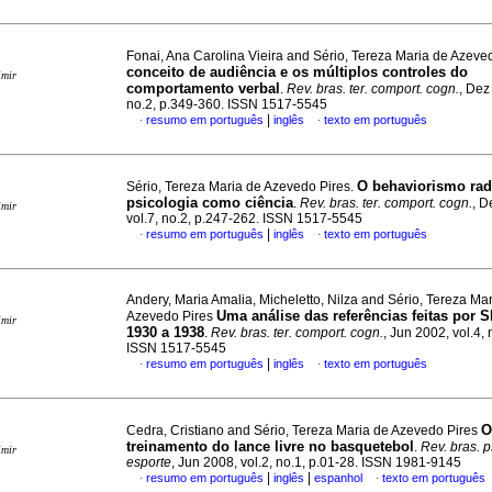
Fonai, Ana Carolina Vieira and Sério, Tereza Maria de Azeve
conceito de audiência e os múltiplos controles do
imir
comportamento verbal
.
Rev. bras. ter. comport. cogn.
, Dez
no.2, p.349-360. ISSN 1517-5545
|
resumo em português
inglês
texto em português
·
·
O behaviorismo radi
Sério, Tereza Maria de Azevedo Pires.
psicologia como ciência
.
Rev. bras. ter. comport. cogn.
, D
imir
vol.7, no.2, p.247-262. ISSN 1517-5545
|
resumo em português
inglês
texto em português
·
·
Andery, Maria Amalia, Micheletto, Nilza and Sério, Tereza Ma
Uma análise das referências feitas por S
Azevedo Pires
imir
1930 a 1938
.
Rev. bras. ter. comport. cogn.
, Jun 2002, vol.4, 
ISSN 1517-5545
|
resumo em português
inglês
texto em português
·
·
O
Cedra, Cristiano and Sério, Tereza Maria de Azevedo Pires
treinamento do lance livre no basquetebol
.
Rev. bras. p
imir
esporte
, Jun 2008, vol.2, no.1, p.01-28. ISSN 1981-9145
|
|
resumo em português
inglês
espanhol
texto em português
·
·