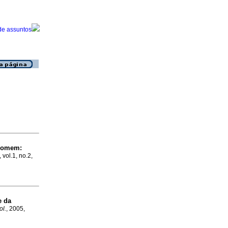
Homem
:
 vol.1, no.2,
e da
ol.
, 2005,