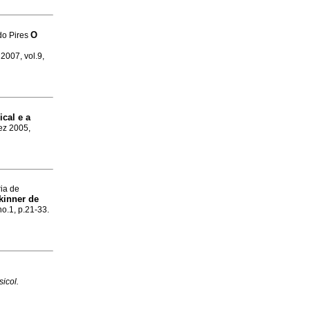
O
do Pires
 2007, vol.9,
cal e a
ez 2005,
ria de
kinner de
no.1, p.21-33.
sicol.