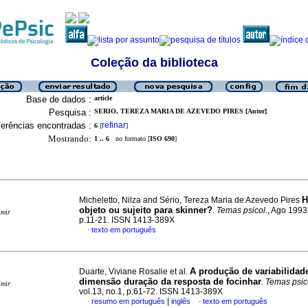
Coleção da biblioteca
Base de dados :
article
Pesquisa :
SERIO, TEREZA MARIA DE AZEVEDO PIRES [Autor]
erências encontradas :
refinar
6
[
]
Mostrando:
1 .. 6
no formato [
ISO 690
]
Micheletto, Nilza and Sério, Tereza Maria de Azevedo Pires
objeto ou sujeito para skinner?
.
Temas psicol.
, Ago 1993,
imir
p.11-21. ISSN 1413-389X
texto em português
·
A produção de variabilidad
Duarte, Viviane Rosalie et al.
dimensão duração da resposta de focinhar
.
Temas psic
imir
vol.13, no.1, p.61-72. ISSN 1413-389X
|
resumo em português
inglês
texto em português
·
·