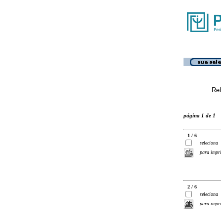
Ref
página 1 de 1
1 / 6
seleciona
para impr
2 / 6
seleciona
para impr