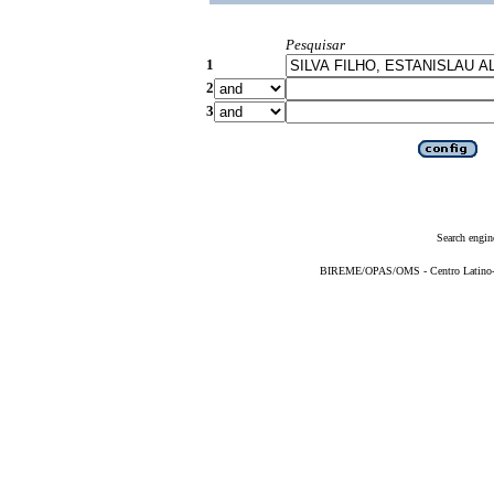
Pesquisar
1
2
3
Search engin
BIREME/OPAS/OMS - Centro Latino-Am