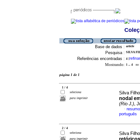
Coleç
Base de dados :
article
Pesquisa :
SILVA FI
Referências encontradas :
refina
4
[
Mostrando:
1 .. 4
no f
página 1 de 1
1 / 4
seleciona
Silva Filh
nodal em
para imprimir
(Rio J.)
, 
resumo
·
português
2 / 4
seleciona
Silva Filh
retórico
para imprimir