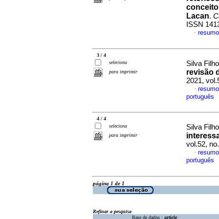
conceito
Lacan
.
C
ISSN 141
resumo
·
3 / 4
seleciona
Silva Filh
revisão d
para imprimir
2021, vol
resumo
·
português
4 / 4
seleciona
Silva Filh
interess
para imprimir
vol.52, n
resumo
·
português
página 1 de 1
Refinar a pesquisa
Base de dados :
article