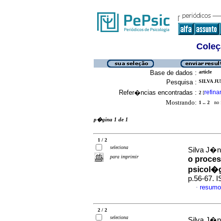
Coleç
Base de dados :
article
Pesquisa :
SILVA JU
Refer�ncias encontradas :
refina
2
[
Mostrando:
1 .. 2
no f
p�gina 1 de 1
1 / 2
seleciona
Silva J�n
para imprimir
o proces
psicol�
p.56-67. 
resumo
·
2 / 2
seleciona
Silva J�n