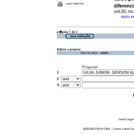
para imprimir
diferen
vol.20, n
texto 
·
p�gina 1 de 1
Refinar a pesquisa
Base de dados :
article
Pesquisar
1
2
3
Search engin
BIREME/OPAS/OMS - Centro Latino-Ame