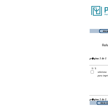
Ref
p�gina 1 de 1
1 / 1
seleciona
para impr
p�gina 1 de 1