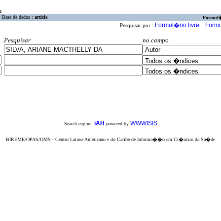
a
Base de dados :
article
Formul
Formul�rio livre
Formu
Pesquisar por :
Pesquisar
no campo
iAH
WWWISIS
Search engine:
powered by
BIREME/OPAS/OMS - Centro Latino-Americano e do Caribe de Informa��o em Ci�ncias da Sa�de