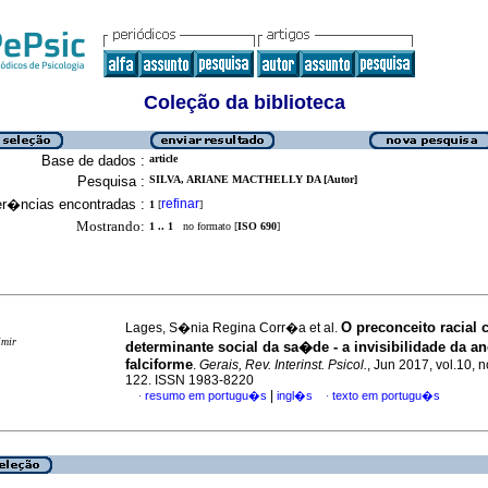
Coleção da biblioteca
Base de dados :
article
Pesquisa :
SILVA, ARIANE MACTHELLY DA [Autor]
er�ncias encontradas :
refinar
1
[
]
Mostrando:
1 .. 1
no formato [
ISO 690
]
O preconceito racial
Lages, S�nia Regina Corr�a et al.
imir
determinante social da sa�de - a invisibilidade da a
falciforme
.
Gerais, Rev. Interinst. Psicol.
, Jun 2017, vol.10, n
122. ISSN 1983-8220
|
resumo em portugu�s
ingl�s
texto em portugu�s
·
·