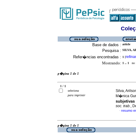
Coleç
Base de dados :
article
Pesquisa :
SILVA, A
Refer�ncias encontradas :
refina
1
[
Mostrando:
1 .. 1
no f
p�gina 1 de 1
1 / 1
Silva, Arils
seleciona
para imprimir
M�nica Gu
subjetivas
soc. trab.
, D
resumo e
·
p�gina 1 de 1