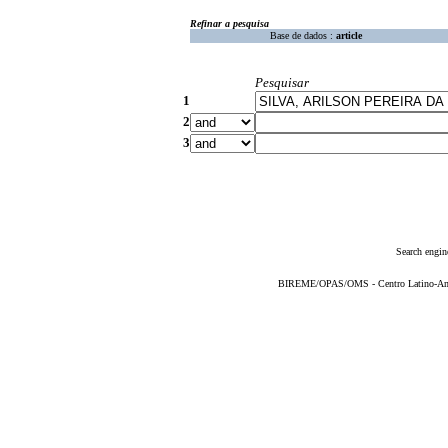
Refinar a pesquisa
Base de dados :
article
Pesquisar
1
2
3
Search engin
BIREME/OPAS/OMS - Centro Latino-Ame