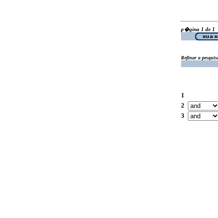
p�gina 1 de 1
Refinar a pesquis
1
2
3