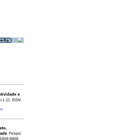
tividade e
 p.1-11. ISSN
�s
eto,
dade
.
Pesqui.
N 1809-8908