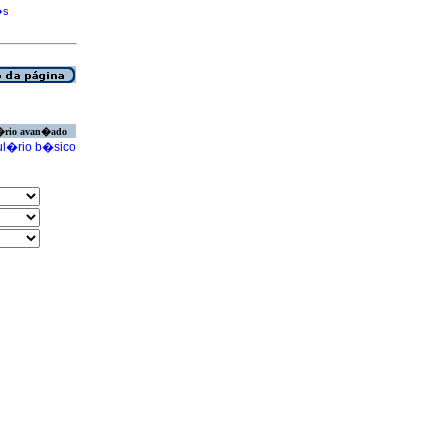
�s
�rio avan�ado
l�rio b�sico