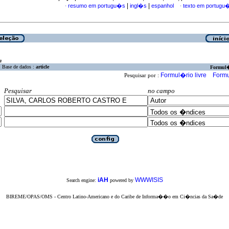
|
|
resumo em portugu�s
ingl�s
espanhol
texto em portugu
·
·
a
Base de dados :
article
Formul
Formul�rio livre
Formu
Pesquisar por :
Pesquisar
no campo
iAH
WWWISIS
Search engine:
powered by
BIREME/OPAS/OMS - Centro Latino-Americano e do Caribe de Informa��o em Ci�ncias da Sa�de