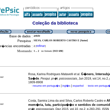
Coleção da biblioteca
Base de dados :
article
Pesquisa :
SILVA, CARLOS ROBERTO CASTRO E [Autor]
er�ncias encontradas :
refinar
2
[
]
Mostrando:
1 .. 2
no formato [
ISO 690
]
G�nero, Intersubje
Rosa, Karina Rodrigues Matavelli et al.
imir
Sa�de
.
Pesqui. pr�t. psicossociais
, Jun 2019, vol.14, no.2,
1809-8908
|
|
resumo em portugu�s
ingl�s
espanhol
texto em portugu
·
·
Af
Costa, Samira Lima da and Silva, Carlos Roberto Castro e
imir
mem�ria, luta, participa��o e sentidos de comuni
pr�t. psicossociais
, Dez 2015, vol.10, no.2, p.283-291. ISS