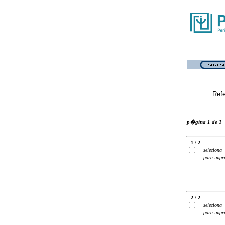
Ref
p�gina 1 de 1
1 / 2
seleciona
para impr
2 / 2
seleciona
para impr