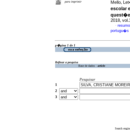
para imprimir
Mello, Le
escolar 
quest�e
2018, vol
resumo
·
portugu�s
p�gina 1 de 1
Refinar a pesquisa
Base de dados :
article
Pesquisar
1
2
3
Search engin