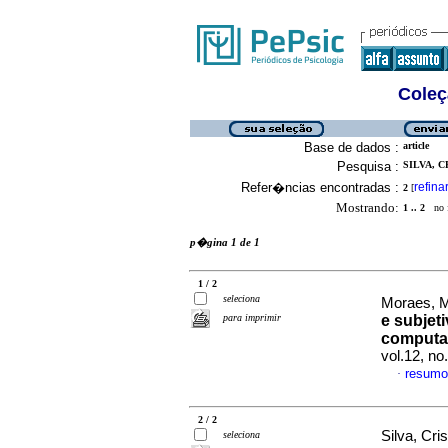
Coleç
Base de dados :
article
Pesquisa :
SILVA, C
Refer�ncias encontradas :
refina
2
[
Mostrando:
1 .. 2
no f
p�gina 1 de 1
1 / 2
seleciona
Moraes, M
para imprimir
e subjet
computa
vol.12, n
resumo
·
2 / 2
Silva, Cri
seleciona