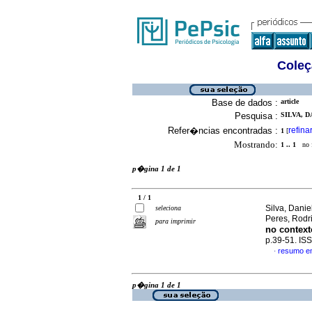
Coleç
Base de dados :
article
Pesquisa :
SILVA, 
Refer�ncias encontradas :
refina
1
[
Mostrando:
1 .. 1
no f
p�gina 1 de 1
1 / 1
Silva, Dani
seleciona
Peres, Rod
para imprimir
no context
p.39-51. IS
resumo e
·
p�gina 1 de 1