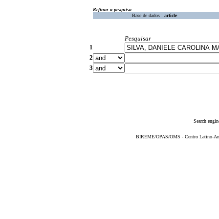
Refinar a pesquisa
Base de dados :
article
Pesquisar
1
2
3
Search engin
BIREME/OPAS/OMS - Centro Latino-Ame