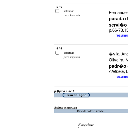
5 / 6
seleciona
Fernandes
para imprimir
parada d
servi�o 
p.66-73. 
resumo
·
6 / 6
seleciona
�vila, An
para imprimir
Oliveira, 
padr�o 
Aletheia
, 
resumo
·
p�gina 1 de 1
Refinar a pesquisa
Base de dados :
article
Pesquisar