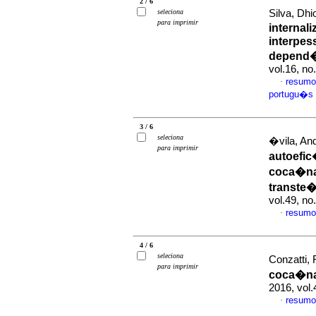
2 / 6
seleciona
Silva, Dhi
para imprimir
internal
interpes
depend
vol.16, n
resumo
·
portugu�s
3 / 6
seleciona
�vila, And
para imprimir
autoefi
coca�na
transte
vol.49, n
resumo
·
4 / 6
seleciona
Conzatti, 
para imprimir
coca�na/
2016, vol.
resumo
·