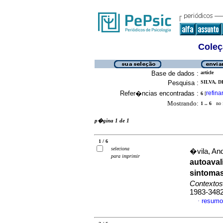
Coleç
Base de dados :
article
Pesquisa :
SILVA, 
Refer�ncias encontradas :
refina
6
[
Mostrando:
1 .. 6
no f
p�gina 1 de 1
1 / 6
seleciona
�vila, And
para imprimir
autoaval
sintomas
Contextos
1983-348
resumo
·