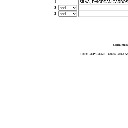
1
2
3
Search engin
BIREME/OPAS/OMS - Centro Latino-Ame