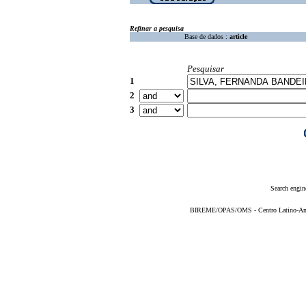
Refinar a pesquisa
Base de dados :
article
Pesquisar
1
2
3
Search engin
BIREME/OPAS/OMS - Centro Latino-Ame