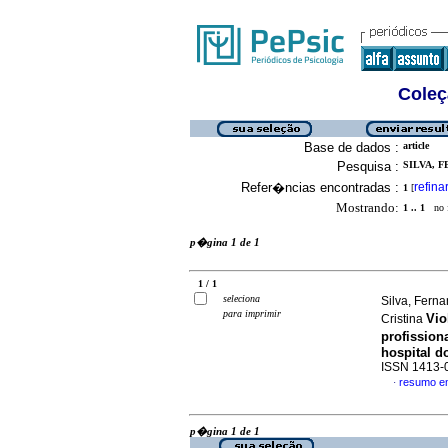
Coleç
Base de dados :
article
Pesquisa :
SILVA, F
Refer�ncias encontradas :
refina
1
[
Mostrando:
1 .. 1
no f
p�gina 1 de 1
1 / 1
seleciona
Silva, Ferna
para imprimir
Vio
Cristina
profission
hospital d
ISSN 1413-
resumo e
·
p�gina 1 de 1