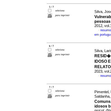
5 / 7
seleciona
Silva, Jo
para imprimir
Vulnerab
pessoas 
2012, vol
resumo
·
em portug
6 / 7
seleciona
Silva, La
para imprimir
RESID�
IDOSO 
RELATO
2023, vol.
resumo
·
7 / 7
seleciona
Pimentel, 
para imprimir
Saldanha,
Comuns,
idosos b
psicol. (Na