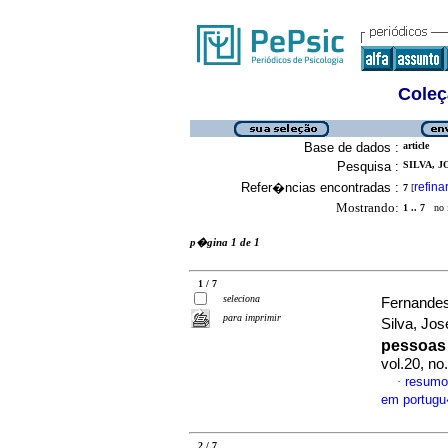
Coleç
Base de dados :
article
Pesquisa :
SILVA, J
Refer�ncias encontradas :
refina
7
[
Mostrando:
1 .. 7
no f
p�gina 1 de 1
1 / 7
seleciona
Fernandes
para imprimir
Silva, Jo
pessoas 
vol.20, n
resumo
·
em portug
2 / 7