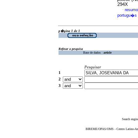
294X
resumo
·
portugu�s
p�gina 1 de 1
Refinar a pesquisa
Base de dados :
article
Pesquisar
1
2
3
Search engin
BIREME/OPAS/OMS - Centro Latino-Ame