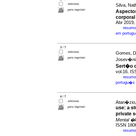
seleciona
Silva, Na
para imprimir
Aspecto
corporal
Abr 2019, 
resumo
·
em portug
3 / 7
seleciona
Gomes, D�
para imprimir
Josev�ni
Sert�o 
vol.16. I
resumo
·
portugu�s
4 / 7
seleciona
Atan�zio,
para imprimir
use: a s
private 
Mental �lc
ISSN 180
resumo
·