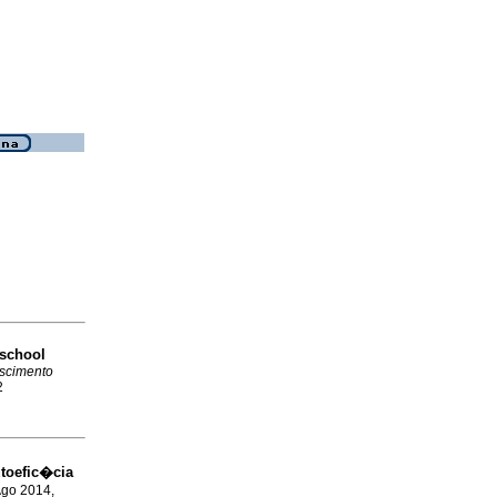
 school
escimento
2
toefic�cia
Ago 2014,