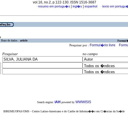
vol.16, no.2, p.122-130. ISSN 1516-3687
|
|
resumo em portugu�s
ingl�s
espanhol
texto em portugu
·
·
a
Base de dados :
article
Formul
Formul�rio livre
Formu
Pesquisar por :
Pesquisar
no campo
iAH
WWWISIS
Search engine:
powered by
BIREME/OPAS/OMS - Centro Latino-Americano e do Caribe de Informa��o em Ci�ncias da Sa�de