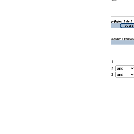
p�gina 1 de 1
Refinar a pesquis
1
2
3