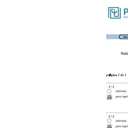
Ref
p�gina 1 de 1
1 / 2
seleciona
para impr
2 / 2
seleciona
para impr