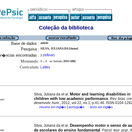
Coleção da biblioteca
Base de dados :
article
Pesquisa :
SILVA, JULIANA DA [Autor]
er�ncias encontradas :
refinar
2
[
]
Mostrando:
1 .. 2
no formato [
ISO 690
]
Curriculum:
Lattes
Motor and learning disabilities in
Silva, Juliana da et al.
children with low academic performance
.
Rev. bras. cr
imir
desenvolv. hum.
, 2012, vol.22, no.1, p.41-46. ISSN 0104-128
|
resumo em ingl�s
portugu�s
texto em ingl�s
·
·
Desempenho motor e senso de au
Silva, Juliana da et al.
de escolares do ensino fundamental
.
Psicol. teor. prat.
, 
imir