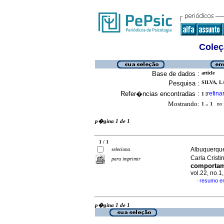
Coleç
Base de dados :
article
Pesquisa :
SILVA, L
Refer�ncias encontradas :
refina
1
[
Mostrando:
1 .. 1
no f
p�gina 1 de 1
1 / 1
Albuquerque
seleciona
Carla Crist
para imprimir
comportame
vol.22, no.
resumo e
·
p�gina 1 de 1