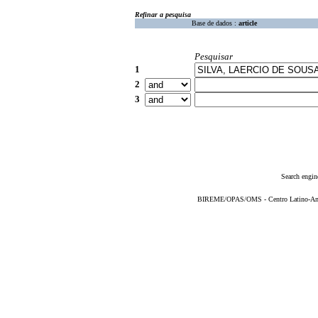
Refinar a pesquisa
Base de dados :
article
Pesquisar
1
2
3
Search engin
BIREME/OPAS/OMS - Centro Latino-Ame