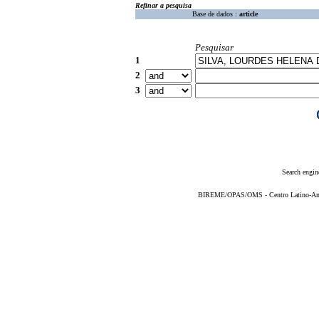
Refinar a pesquisa
Base de dados :
article
Pesquisar
1
2
3
Search engin
BIREME/OPAS/OMS - Centro Latino-Ame