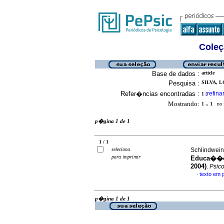
Coleç
Base de dados :
article
Pesquisa :
SILVA, L
Refer�ncias encontradas :
refina
1
[
Mostrando:
1 .. 1
no f
p�gina 1 de 1
1 / 1
seleciona
Schlindwein,
para imprimir
Educa��
2004)
.
Psico
texto em
·
p�gina 1 de 1