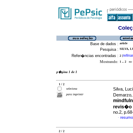
Coleç
Base de dados :
article
Pesquisa :
SILVA, L
Refer�ncias encontradas :
refina
2
[
Mostrando:
1 .. 2
no f
p�gina 1 de 1
1 / 2
Silva, Lu
seleciona
para imprimir
Demarzo,
mindfuln
revis�o 
no.2, p.6
resumo
·
2 / 2