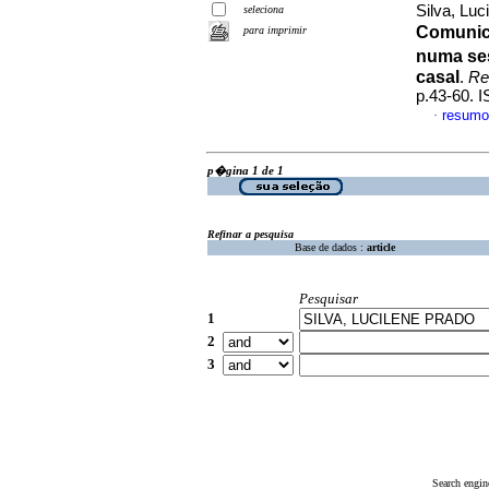
Silva, Lu
seleciona
Comunic
para imprimir
numa se
casal
.
Re
p.43-60. 
resumo
·
p�gina 1 de 1
Refinar a pesquisa
Base de dados :
article
Pesquisar
1
2
3
Search engin