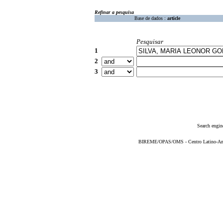
Refinar a pesquisa
Base de dados :
article
Pesquisar
1
2
3
Search engin
BIREME/OPAS/OMS - Centro Latino-Ame