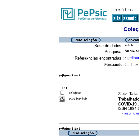
Coleç
Base de dados :
article
Pesquisa :
SILVA, 
Refer�ncias encontradas :
refina
1
[
Mostrando:
1 .. 1
no f
p�gina 1 de 1
1 / 1
seleciona
Stock, Tatian
para imprimir
Trabalhad
COVID-19
.
ISSN 1984-
resumo e
·
p�gina 1 de 1