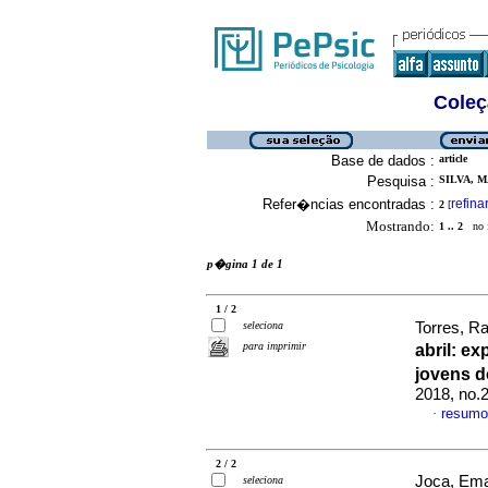
Coleç
Base de dados :
article
Pesquisa :
SILVA, M
Refer�ncias encontradas :
refina
2
[
Mostrando:
1 .. 2
no f
p�gina 1 de 1
1 / 2
seleciona
Torres, R
para imprimir
abril
:
exp
jovens d
2018, no.
resumo
·
2 / 2
Joca, Ema
seleciona