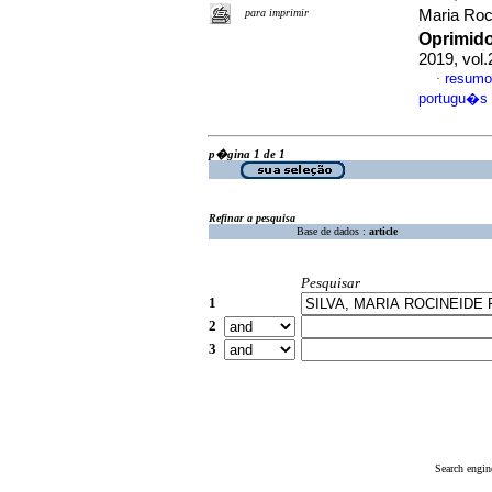
para imprimir
Maria Roc
Oprimid
2019, vol
resumo
·
portugu�s
p�gina 1 de 1
Refinar a pesquisa
Base de dados :
article
Pesquisar
1
2
3
Search engin