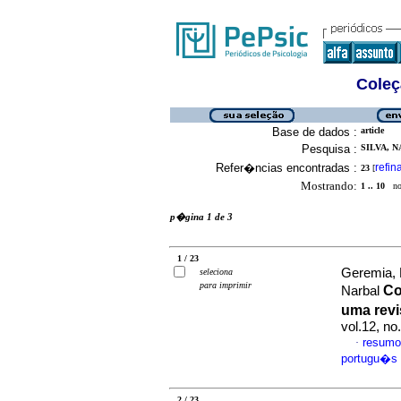
Coleç
Base de dados :
article
Pesquisa :
SILVA, N
Refer�ncias encontradas :
refin
23
[
Mostrando:
1 .. 10
no 
p�gina 1 de 3
1 / 23
Geremia, H
seleciona
para imprimir
Co
Narbal
uma revi
vol.12, n
resumo
·
portugu�s
2 / 23