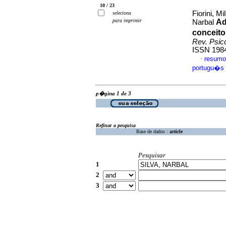
10 / 23
Fiorini, M
seleciona
para imprimir
Ad
Narbal
conceit
Rev. Psico
ISSN 198
resumo
·
portugu�s
p�gina 1 de 3
Refinar a pesquisa
Base de dados :
article
Pesquisar
1
2
3