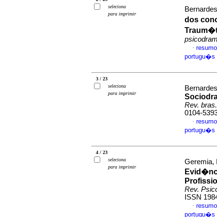
seleciona
Bernardes
para imprimir
dos conc
Traum�ti
psicodra
resumo
·
portugu�s
3 / 23
seleciona
Bernardes
para imprimir
Sociodr
Rev. bras
0104-539
resumo
·
portugu�s
4 / 23
seleciona
Geremia, H
para imprimir
Evid�nci
Profissi
Rev. Psico
ISSN 198
resumo
·
portugu�s