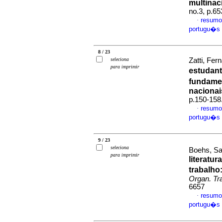
multinac
no.3, p.6
resumo
·
portugu�s
8 / 23
seleciona
Zatti, Fer
para imprimir
estudan
fundame
nacionai
p.150-158
resumo
·
portugu�s
9 / 23
seleciona
Boehs, Sa
para imprimir
literatu
trabalho
Organ. Tr
6657
resumo
·
portugu�s