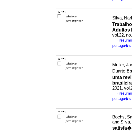
5 / 23
seleciona
Silva, Nar
para imprimir
Trabalho
Adultos 
vol.22, n
resumo
·
portugu�s
6 / 23
seleciona
Muller, J
para imprimir
Es
Duarte
uma revi
brasileir
2021, vol
resumo
·
portugu�s
7 / 23
Boehs, Sa
seleciona
para imprimir
and Silva
satisfa