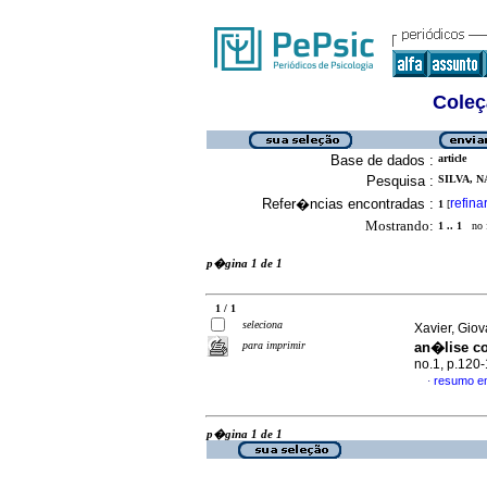
Coleç
Base de dados :
article
Pesquisa :
SILVA, N
Refer�ncias encontradas :
refina
1
[
Mostrando:
1 .. 1
no f
p�gina 1 de 1
1 / 1
seleciona
Xavier, Giov
para imprimir
an�lise c
no.1, p.120
resumo e
·
p�gina 1 de 1