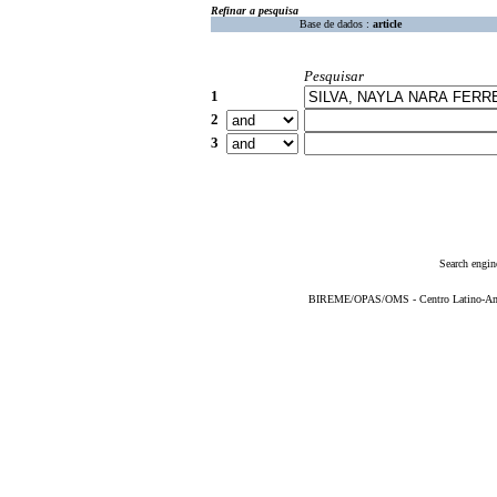
Refinar a pesquisa
Base de dados :
article
Pesquisar
1
2
3
Search engin
BIREME/OPAS/OMS - Centro Latino-Ame