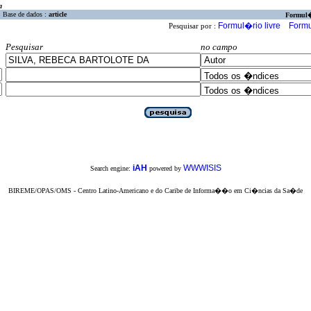
a
Base de dados :
article
Formul
Formul�rio livre
Formu
Pesquisar por :
Pesquisar
no campo
iAH
WWWISIS
Search engine:
powered by
BIREME/OPAS/OMS - Centro Latino-Americano e do Caribe de Informa��o em Ci�ncias da Sa�de