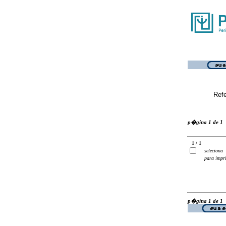
Ref
p�gina 1 de 1
1 / 1
seleciona
para impr
p�gina 1 de 1