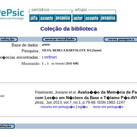
Coleção da biblioteca
Base de dados :
article
Pesquisa :
SILVA, REBECA BARTOLOTE DA [Autor]
er�ncias encontradas :
refinar
1
[
]
Mostrando:
1 .. 1
no formato [
ISO 690
]
Avalia��o da Mem�ria de Pac
Pawlowski, Josiane et al.
imir
com Les�o em N�cleos da Base e T�lamo P�s-AV
pesq.
, Jun 2013, vol.7, no.1, p.79-88. ISSN 1982-1247
|
resumo em portugu�s
ingl�s
texto em portugu�s
·
·