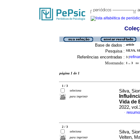
Coleç
Base de dados :
article
Pesquisa :
SILVA, S
Referências encontradas :
refina
3
[
Mostrando:
1 .. 3
no f
página 1 de 1
1 / 3
Silva, Si
seleciona
Influênc
para imprimir
Vida de 
2022, vol
resumo
·
2 / 3
Silva, Si
seleciona
Velten, M
para imprimir