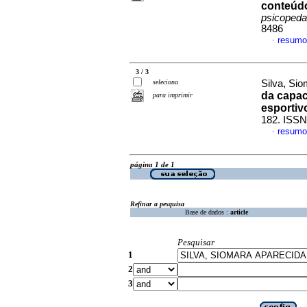
conteúdo
psicopeda
8486
resumo
·
3 / 3
seleciona
Silva, Sio
da capac
para imprimir
esportiv
182. ISSN
resumo
·
página 1 de 1
Refinar a pesquisa
Base de dados :
article
Pesquisar
1
2
3