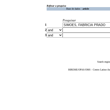
Refinar a pesquisa
Base de dados :
article
Pesquisar
1
2
3
Search engin
BIREME/OPAS/OMS - Centro Latino-Ame