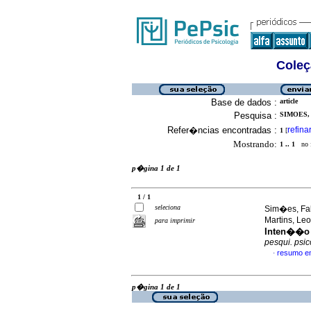
Coleç
Base de dados :
article
Pesquisa :
SIMOES, 
Refer�ncias encontradas :
refina
1
[
Mostrando:
1 .. 1
no f
p�gina 1 de 1
1 / 1
seleciona
Sim�es, Fab
Martins, Le
para imprimir
Inten��o 
pesqui. psic
resumo e
·
p�gina 1 de 1