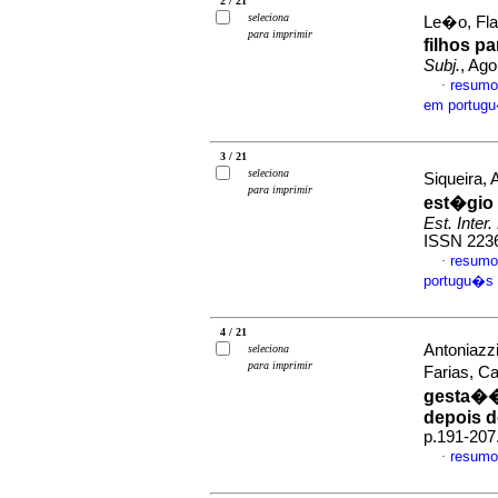
2 / 21
seleciona
Le�o, Flav
para imprimir
filhos 
Subj.
, Ago
resumo
·
em portug
3 / 21
seleciona
Siqueira, 
para imprimir
est�gio 
Est. Inter.
ISSN 223
resumo
·
portugu�s
4 / 21
Antoniazzi
seleciona
para imprimir
Farias, C
gesta��o
depois d
p.191-207
resumo
·