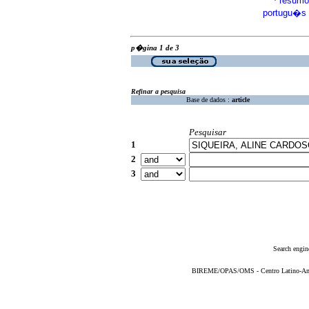
resumo
·
portugu�s
p�gina 1 de 3
Refinar a pesquisa
Base de dados :
article
Pesquisar
1
2
3
Search engin
BIREME/OPAS/OMS - Centro Latino-Ame