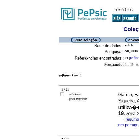
Coleç
Base de dados :
article
Pesquisa :
SIQUEIRA
Refer�ncias encontradas :
refin
21
[
Mostrando:
1 .. 10
no 
p�gina 1 de 3
1 / 21
Garcia, Fa
seleciona
para imprimir
Siqueira,
utiliza
19
.
Rev. S
resumo
·
em portug