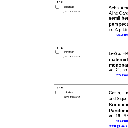
5 / 21
seleciona
Sehn, Ama
para imprimir
Aline Car
semilibe
perspect
no.2, p.1
resumo
·
6 / 21
seleciona
Le�o, Fl�
para imprimir
materni
monopare
vol.21, n
resumo
·
7 / 21
Costa, Luc
seleciona
para imprimir
and Sique
Sono em 
Pandemi
vol.16. I
resumo
·
portugu�s