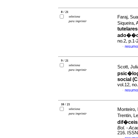
8 / 21
Faraj, Sua
seleciona
para imprimir
Siqueira,
tutelare
ado��
no.2, p.1
resumo
·
9 / 21
seleciona
Scott, Jul
para imprimir
psic�log
social (C
vol.12, n
resumo
·
10 / 21
Monteiro, 
seleciona
para imprimir
Trentin, 
dif�ceis
Bol. - Aca
216. ISSN