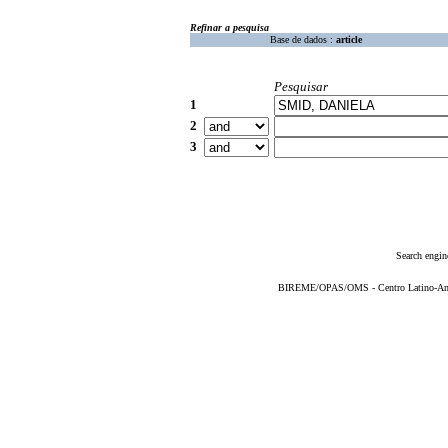
Refinar a pesquisa
Base de dados :
article
Pesquisar
1
2
3
Search engin
BIREME/OPAS/OMS - Centro Latino-Ame