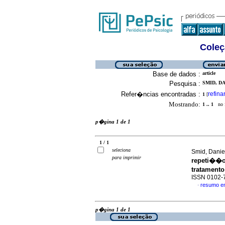
Coleç
Base de dados :
article
Pesquisa :
SMID, DA
Refer�ncias encontradas :
refina
1
[
Mostrando:
1 .. 1
no f
p�gina 1 de 1
1 / 1
seleciona
Smid, Danie
para imprimir
repeti��o
tratamento
ISSN 0102-
resumo e
·
p�gina 1 de 1