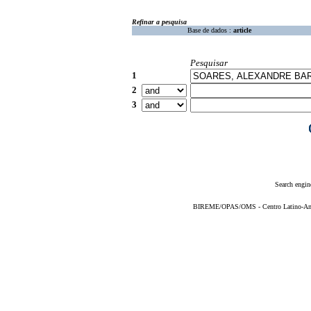
Refinar a pesquisa
Base de dados :
article
Pesquisar
1
2
3
Search engin
BIREME/OPAS/OMS - Centro Latino-Ame