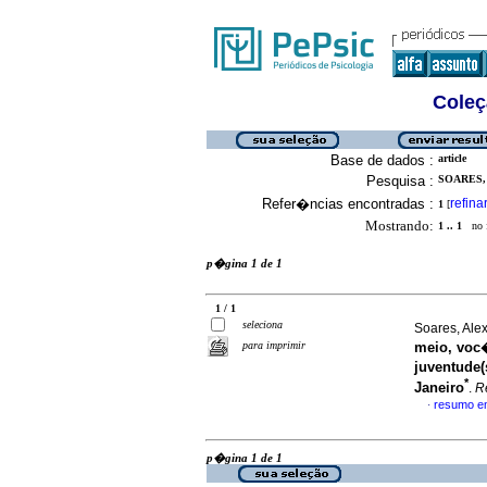
Coleç
Base de dados :
article
Pesquisa :
SOARES,
Refer�ncias encontradas :
refina
1
[
Mostrando:
1 .. 1
no f
p�gina 1 de 1
1 / 1
seleciona
Soares, Ale
para imprimir
meio, voc
juventude(
*
Janeiro
.
R
resumo e
·
p�gina 1 de 1