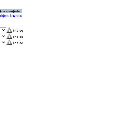
�rio avan�ado
l�rio b�sico