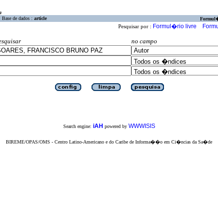
a
Base de dados :
article
Formul
Formul�rio livre
Formu
Pesquisar por :
esquisar
no campo
iAH
WWWISIS
Search engine:
powered by
BIREME/OPAS/OMS - Centro Latino-Americano e do Caribe de Informa��o em Ci�ncias da Sa�de