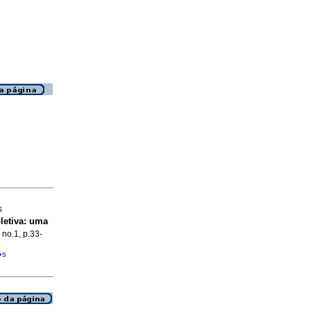
s
letiva
:
uma
 no.1, p.33-
�s