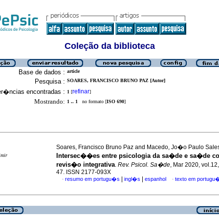
Coleção da biblioteca
Base de dados :
article
Pesquisa :
SOARES, FRANCISCO BRUNO PAZ [Autor]
er�ncias encontradas :
refinar
1
[
]
Mostrando:
1 .. 1
no formato [
ISO 690
]
Soares, Francisco Bruno Paz and Macedo, Jo�o Paulo Sale
Intersec��es entre psicologia da sa�de e sa�de co
imir
revis�o integrativa
.
Rev. Psicol. Sa�de
, Mar 2020, vol.12,
47. ISSN 2177-093X
|
|
resumo em portugu�s
ingl�s
espanhol
texto em portugu
·
·