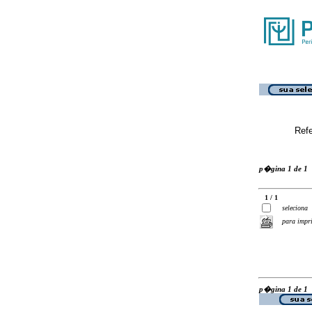
Ref
p�gina 1 de 1
1 / 1
seleciona
para impr
p�gina 1 de 1