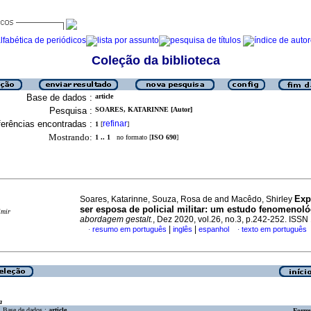
Coleção da biblioteca
Base de dados :
article
Pesquisa :
SOARES, KATARINNE [Autor]
erências encontradas :
refinar
1
[
]
Mostrando:
1 .. 1
no formato [
ISO 690
]
Exp
Soares, Katarinne, Souza, Rosa de and Macêdo, Shirley
ser esposa de policial militar
:
um estudo fenomenoló
imir
abordagem gestalt.
, Dez 2020, vol.26, no.3, p.242-252. ISS
|
|
resumo em português
inglês
espanhol
texto em português
·
·
a
Base de dados :
article
Formu