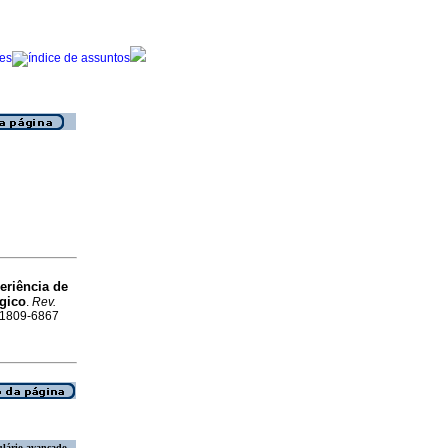
eriência de
gico
.
Rev.
N 1809-6867
lário avançado