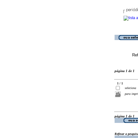
Ref
página 1 de 1
1 / 1
seleciona
para impr
página 1 de 1
Refinar a pesquis