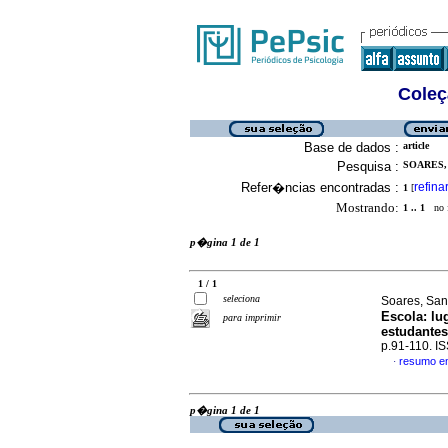
Coleç
Base de dados :
article
Pesquisa :
SOARES,
Refer�ncias encontradas :
refina
1
[
Mostrando:
1 .. 1
no f
p�gina 1 de 1
1 / 1
seleciona
Soares, San
Escola
:
lu
para imprimir
estudantes
p.91-110. I
resumo e
·
p�gina 1 de 1