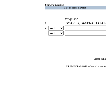
Refinar a pesquisa
Base de dados :
article
Pesquisar
1
2
3
Search engin
BIREME/OPAS/OMS - Centro Latino-Ame