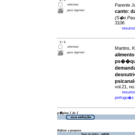
seleciona
Parente Ju
para imprimir
canto
:
d
(S�o Pau
3106
resumo
·
3 / 3
seleciona
Martins, K
para imprimir
alimento
ps��qui
demanda
desnutr
psicana
vol.21, n
resumo
·
portugu�s
p�gina 1 de 1
Refinar a pesquisa
Base de dados :
article