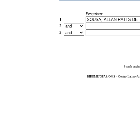
Pesquisar
1
2
3
Search engin
BIREME/OPAS/OMS - Centro Latino-Ame