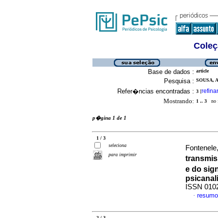
Coleç
Base de dados :
article
Pesquisa :
SOUSA, A
Refer�ncias encontradas :
refina
3
[
Mostrando:
1 .. 3
no f
p�gina 1 de 1
1 / 3
seleciona
Fontenele,
para imprimir
transmi
e do sig
psicanal
ISSN 010
resumo
·
2 / 3