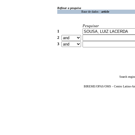
Refinar a pesquisa
Base de dados :
article
Pesquisar
1
2
3
Search engin
BIREME/OPAS/OMS - Centro Latino-Ame