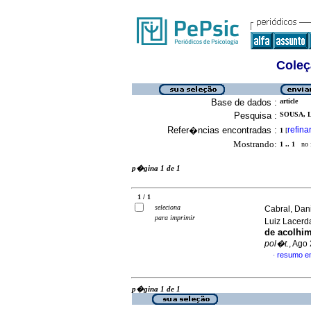
Coleç
Base de dados :
article
Pesquisa :
SOUSA, L
Refer�ncias encontradas :
refina
1
[
Mostrando:
1 .. 1
no f
p�gina 1 de 1
1 / 1
seleciona
Cabral, Dan
para imprimir
Luiz Lacer
de acolhim
pol�t.
, Ago
resumo e
·
p�gina 1 de 1