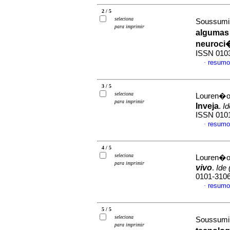
2 / 5
seleciona
Soussumi
para imprimir
algumas
neuroci
ISSN 010
resumo
·
3 / 5
seleciona
Louren�o,
para imprimir
Inveja
.
I
ISSN 010
resumo
·
4 / 5
seleciona
Louren�o,
para imprimir
vivo
.
Ide
0101-310
resumo
·
5 / 5
seleciona
Soussumi
para imprimir