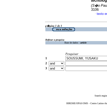
tecnolog
(S�o Pau
3106
texto 
·
p�gina 1 de 1
Refinar a pesquisa
Base de dados :
article
Pesquisar
1
2
3
Search engin
BIREME/OPAS/OMS - Centro Latino-Ame