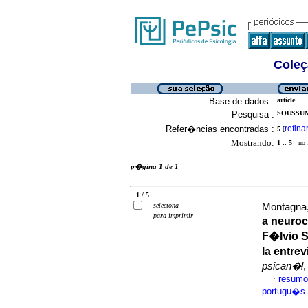
Coleç
Base de dados :
article
Pesquisa :
SOUSSUMI
Refer�ncias encontradas :
refina
5
[
Mostrando:
1 .. 5
no f
p�gina 1 de 1
1 / 5
seleciona
Montagna,
para imprimir
a neuroc
F�lvio 
la entre
psican�l
,
resumo
·
portugu�s