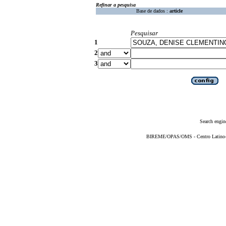
Refinar a pesquisa
Base de dados :
article
Pesquisar
1
2
3
Search engin
BIREME/OPAS/OMS - Centro Latino-Am