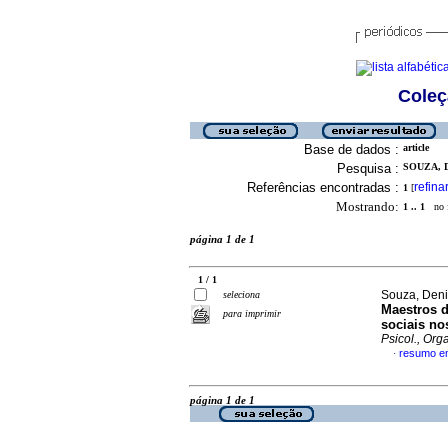
Coleç
Base de dados :
article
Pesquisa :
SOUZA, 
Referências encontradas :
refina
1
[
Mostrando:
1 .. 1
no f
página 1 de 1
1 / 1
Souza, Deni
seleciona
Maestros d
para imprimir
sociais no
Psicol., Org
resumo e
·
página 1 de 1