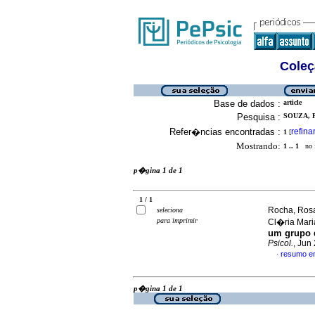
Coleç
Base de dados :
article
Pesquisa :
SOUZA, 
Refer�ncias encontradas :
refina
1
[
Mostrando:
1 .. 1
no f
p�gina 1 de 1
1 / 1
Rocha, Rosa
seleciona
para imprimir
Cl�ria Mar
um grupo 
Psicol.
, Jun
resumo e
·
p�gina 1 de 1