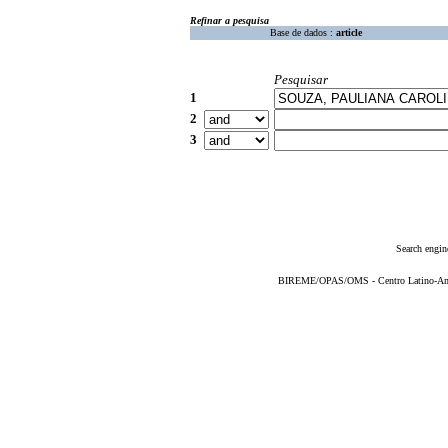
Refinar a pesquisa
Base de dados :
article
Pesquisar
1
2
3
Search engin
BIREME/OPAS/OMS - Centro Latino-Ame