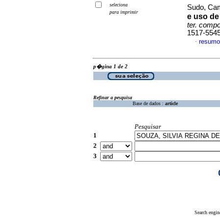
seleciona
Sudo, Cam
para imprimir
e uso de 
ter. compo
1517-554
resumo
·
p�gina 1 de 2
Refinar a pesquisa
Base de dados :
article
Pesquisar
1
2
3
Search engin