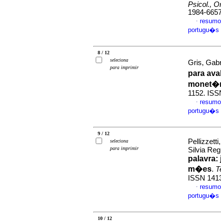
Psicol., O
1984-665
resumo
·
portugu�s
8 / 12
seleciona
Gris, Gabr
para imprimir
para ava
monet�r
1152. IS
resumo
·
portugu�s
9 / 12
Pellizzett
seleciona
para imprimir
Silvia Re
palavra
:
m�es
.
T
ISSN 141
resumo
·
portugu�s
10 / 12