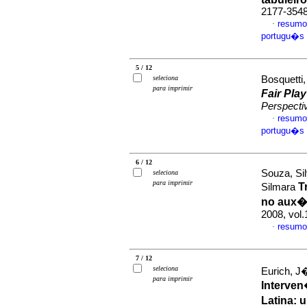
2177-354
resumo
·
portugu�s
5 / 12
seleciona
Bosquetti,
para imprimir
Fair Play
Perspecti
resumo
·
portugu�s
6 / 12
Souza, Sil
seleciona
para imprimir
T
Silmara
no aux�l
2008, vol
resumo
·
7 / 12
seleciona
Eurich, J
para imprimir
Interve
Latina: 