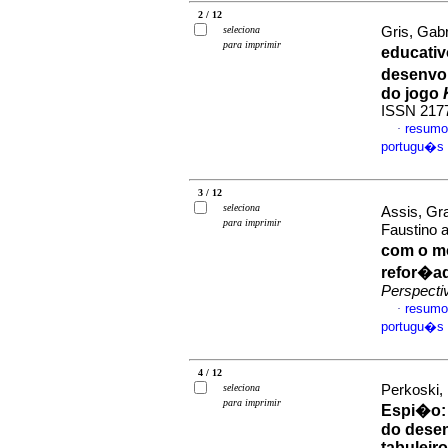
2 / 12
seleciona
Gris, Gab
para imprimir
educativ
desenvo
do jogo
ISSN 217
resumo
·
portugu�s
3 / 12
seleciona
Assis, Gr
para imprimir
Faustino 
com o m
refor�a
Perspecti
resumo
·
portugu�s
4 / 12
seleciona
Perkoski,
para imprimir
Espi�o
do desen
tabuleiro