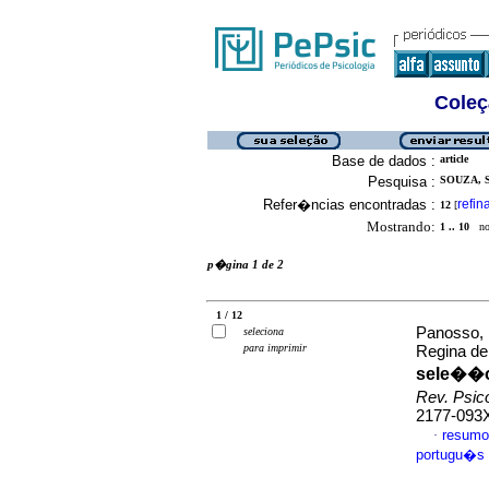
Coleç
Base de dados :
article
Pesquisa :
SOUZA, S
Refer�ncias encontradas :
refin
12
[
Mostrando:
1 .. 10
no 
p�gina 1 de 2
1 / 12
Panosso, 
seleciona
para imprimir
Regina d
sele��o
Rev. Psic
2177-093
resumo
·
portugu�s