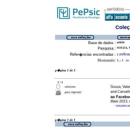
Coleç
Base de dados :
article
Pesquisa :
SOUZA, 
Refer�ncias encontradas :
refina
1
[
Mostrando:
1 .. 1
no f
p�gina 1 de 1
1 / 1
Souza, Vale
seleciona
and Carvalh
para imprimir
ao Facebo
Maio 2023, 
resumo e
·
p�gina 1 de 1