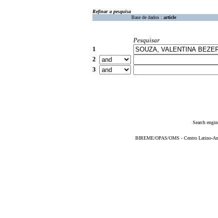
Refinar a pesquisa
Base de dados :
article
Pesquisar
1
2
3
Search engin
BIREME/OPAS/OMS - Centro Latino-Ame