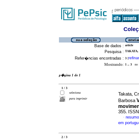
Coleç
Base de dados :
article
Pesquisa :
TAKATA, 
Refer�ncias encontradas :
refina
3
[
Mostrando:
1 .. 3
no f
p�gina 1 de 1
1 / 3
seleciona
Takata, C
para imprimir
Barbosa
movimen
355. ISSN
resumo
·
em portug
2 / 3