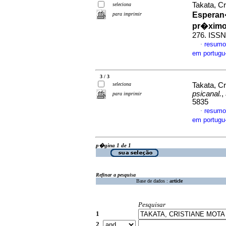
Takata, C
seleciona
Esperan
para imprimir
pr�ximo
276. ISSN
resumo
·
em portug
3 / 3
seleciona
Takata, Cr
psicanal.
,
para imprimir
5835
resumo
·
em portug
p�gina 1 de 1
Refinar a pesquisa
Base de dados :
article
Pesquisar
1
2