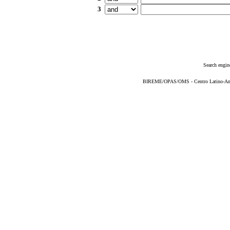
3
Search engin
BIREME/OPAS/OMS - Centro Latino-Ame