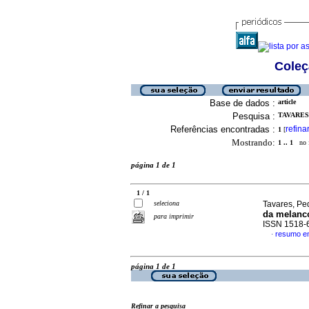
Coleç
Base de dados :
article
Pesquisa :
TAVARES
Referências encontradas :
refina
1
[
Mostrando:
1 .. 1
no f
página 1 de 1
1 / 1
seleciona
Tavares, Pe
da melanco
para imprimir
ISSN 1518-
resumo e
·
página 1 de 1
Refinar a pesquisa