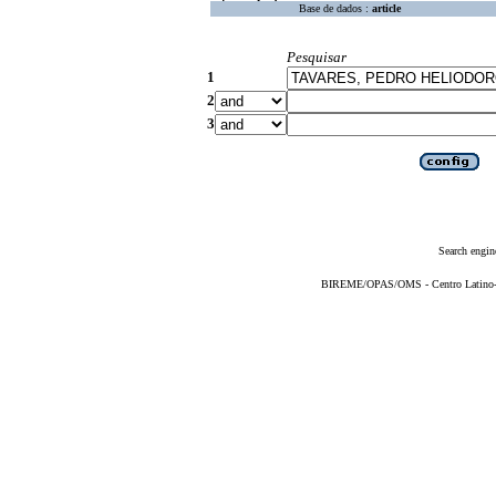
Base de dados :
article
Pesquisar
1
2
3
Search engin
BIREME/OPAS/OMS - Centro Latino-Am