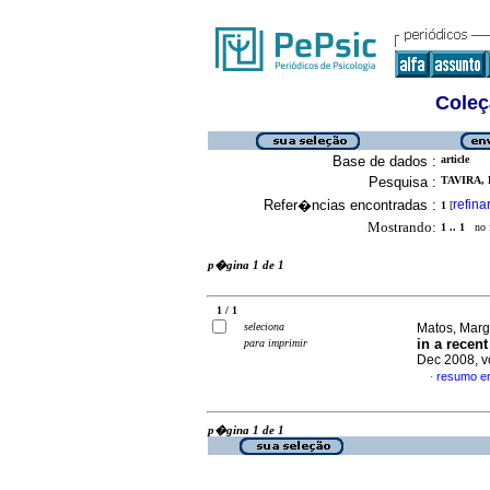
Coleç
Base de dados :
article
Pesquisa :
TAVIRA, 
Refer�ncias encontradas :
refina
1
[
Mostrando:
1 .. 1
no f
p�gina 1 de 1
1 / 1
seleciona
Matos, Marg
in a recen
para imprimir
Dec 2008, v
resumo e
·
p�gina 1 de 1