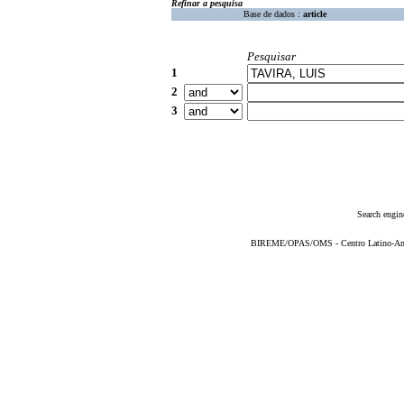
Refinar a pesquisa
Base de dados :
article
Pesquisar
1
2
3
Search engin
BIREME/OPAS/OMS - Centro Latino-Ame