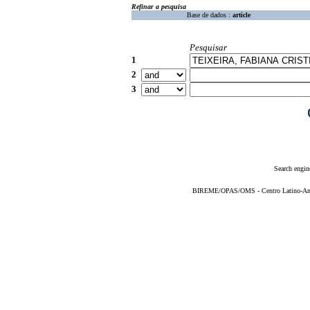
Refinar a pesquisa
Base de dados :
article
Pesquisar
1
2
3
Search engin
BIREME/OPAS/OMS - Centro Latino-Ame