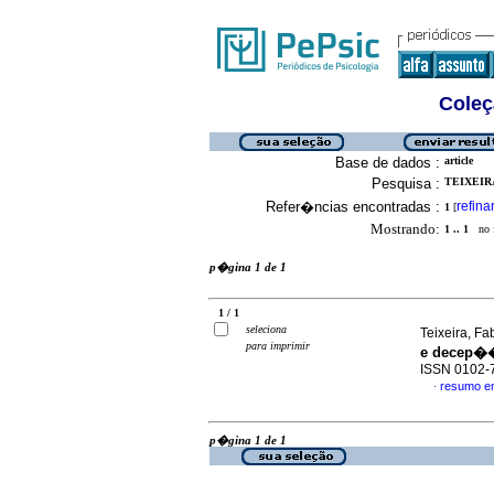
Coleç
Base de dados :
article
Pesquisa :
TEIXEIRA
Refer�ncias encontradas :
refina
1
[
Mostrando:
1 .. 1
no f
p�gina 1 de 1
1 / 1
seleciona
Teixeira, Fa
para imprimir
e decep�
ISSN 0102-
resumo e
·
p�gina 1 de 1