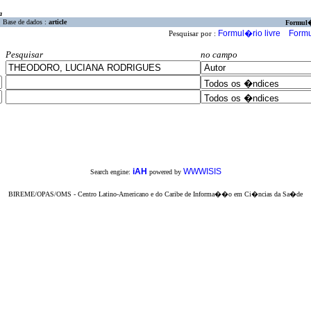
a
Base de dados :
article
Formul
Formul�rio livre
Formu
Pesquisar por :
Pesquisar
no campo
iAH
WWWISIS
Search engine:
powered by
BIREME/OPAS/OMS - Centro Latino-Americano e do Caribe de Informa��o em Ci�ncias da Sa�de