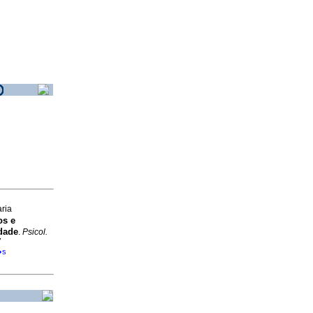
ria
os e
dade
.
Psicol.
7
�s