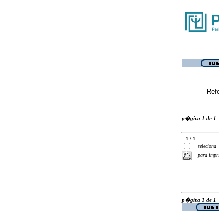
Ref
p�gina 1 de 1
1 / 1
seleciona
para impr
p�gina 1 de 1