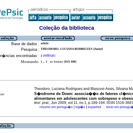
Coleção da biblioteca
Base de dados :
article
Pesquisa :
THEODORO, LUCIANA RODRIGUES [Autor]
er�ncias encontradas :
refinar
1
[
]
Mostrando:
1 .. 1
no formato [
ISO 690
]
Theodoro, Luciana Rodrigues and Blascovi-Assis, Silvana Ma
S�ndrome de Down
:
associa��o de fatores cl�nic
imir
alimentares em adolescentes com sobrepeso e obesi
teor. prat.
, Jun 2009, vol.11, no.1, p.189-194. ISSN 1516-368
|
|
resumo em portugu�s
ingl�s
espanhol
texto em portugu
·
·