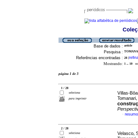
Coleç
Base de dados :
article
Pesquisa :
TOMANAR
Referências encontradas :
refin
28
[
Mostrando:
1 .. 10
no 
página 1 de 3
1 / 28
Villas-Bô
seleciona
Tomanari,
para imprimir
construç
Perspecti
resumo
·
2 / 28
Velasco, 
seleciona