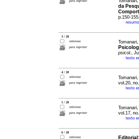
Tomanari,
para imprimir
da Pesqu
Comport
p.150-155
resumo
·
3 / 28
seleciona
Tomanari,
Psicolog
para imprimir
psicol.
, J
texto 
·
4 / 28
seleciona
Tomanari,
vol.20, no
para imprimir
texto 
·
5 / 28
seleciona
Tomanari,
vol.17, n
para imprimir
texto 
·
6 / 28
Editorial
seleciona