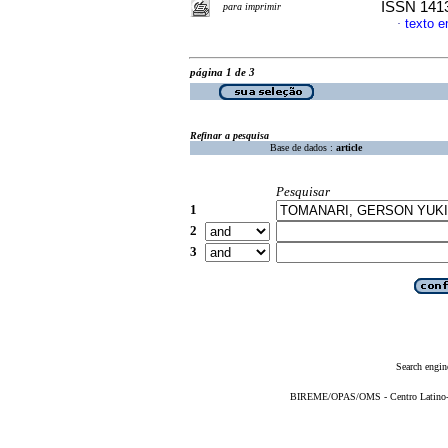
ISSN 141
para imprimir
texto 
·
página 1 de 3
Refinar a pesquisa
Base de dados :
article
Pesquisar
1
2
3
Search engin
BIREME/OPAS/OMS - Centro Latino-Am