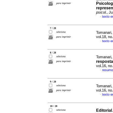
Psicolog
para imprimir
represen
psicol.
, J
texto 
·
7 / 28
seleciona
Tomanari,
vol.18, n
para imprimir
texto 
·
8 / 28
seleciona
Tomanari,
resposta
para imprimir
vol.16, n
resumo
·
9 / 28
seleciona
Tomanari,
vol.16, n
para imprimir
texto 
·
10 / 28
Editorial
seleciona