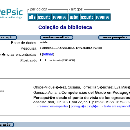
Coleção da biblioteca
Base de dados :
article
Pesquisa :
TORRECILLA SANCHEZ, EVA MARIA [Autor]
er�ncias encontradas :
refinar
1
[
]
Mostrando:
1 .. 1
no formato [
ISO 690
]
Olmos-Miguel��ez, Susana, Torrecilla S�nchez, Eva Mar
imir
Competencias del Grado en Pedagog
Gamazo, Adriana
Percepci�n desde el punto de vista de los egresados
orientac. prof
, Jun 2021, vol.22, no.1, p.85-98. ISSN 1679-33
|
|
resumo em espanhol
portugu�s
ingl�s
texto em espanhol
·
·