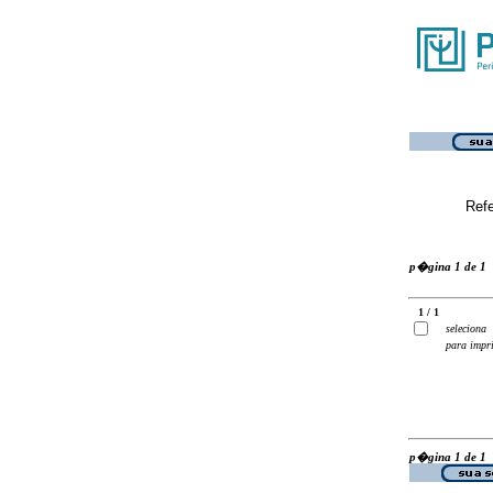
Ref
p�gina 1 de 1
1 / 1
seleciona
para impr
p�gina 1 de 1