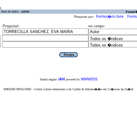
a
Base de dados :
article
Formul
Formul�rio livre
Formu
Pesquisar por :
Pesquisar
no campo
iAH
WWWISIS
Search engine:
powered by
BIREME/OPAS/OMS - Centro Latino-Americano e do Caribe de Informa��o em Ci�ncias da Sa�de