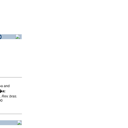
�a and
�a:
.
Rev. bras.
90