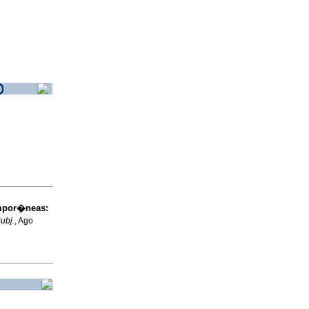
empor�neas
:
ubj.
, Ago