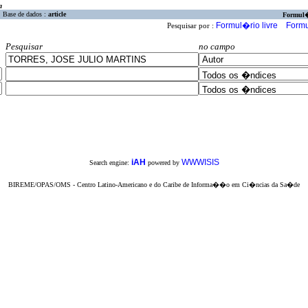
a
Base de dados :
article
Formul
Formul�rio livre
Formu
Pesquisar por :
Pesquisar
no campo
iAH
WWWISIS
Search engine:
powered by
BIREME/OPAS/OMS - Centro Latino-Americano e do Caribe de Informa��o em Ci�ncias da Sa�de