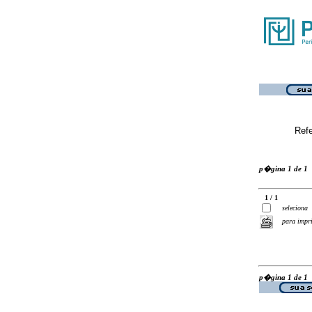
Ref
p�gina 1 de 1
1 / 1
seleciona
para impr
p�gina 1 de 1