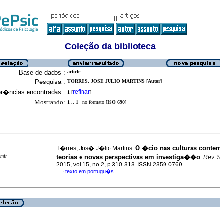
Coleção da biblioteca
Base de dados :
article
Pesquisa :
TORRES, JOSE JULIO MARTINS [Autor]
er�ncias encontradas :
refinar
1
[
]
Mostrando:
1 .. 1
no formato [
ISO 690
]
O �cio nas culturas cont
T�rres, Jos� J�lio Martins.
imir
teorias e novas perspectivas em investiga��o
.
Rev. S
2015, vol.15, no.2, p.310-313. ISSN 2359-0769
texto em portugu�s
·