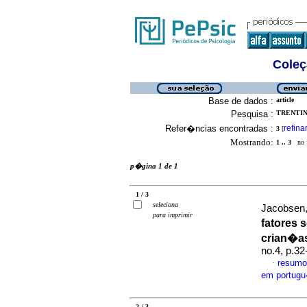
Coleç
Base de dados :
article
Pesquisa :
TRENTINI
Refer�ncias encontradas :
refina
3
[
Mostrando:
1 .. 3
no f
p�gina 1 de 1
1 / 3
seleciona
Jacobsen,
para imprimir
fatores 
crian�a
no.4, p.3
resumo
·
em portug
2 / 3