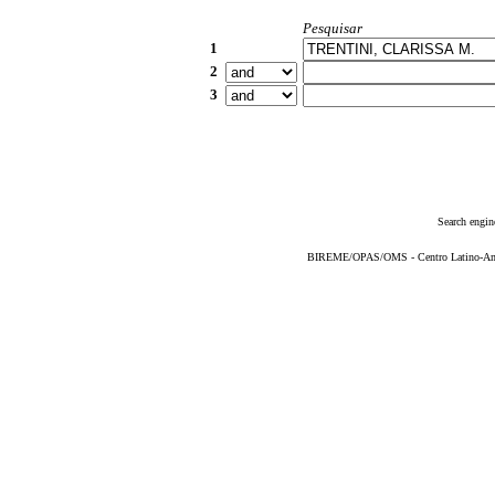
Pesquisar
1
2
3
Search engin
BIREME/OPAS/OMS - Centro Latino-Ame