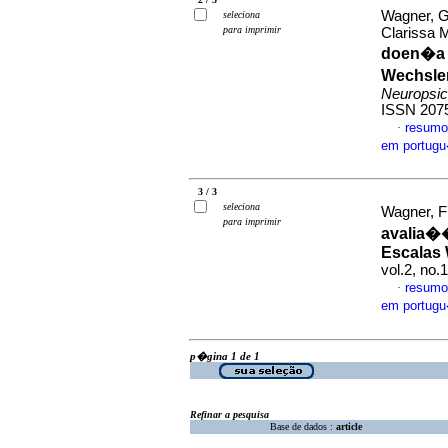
Wagner, Ga
seleciona
para imprimir
Clarissa 
doen�a 
Wechsler
Neuropsic
ISSN 207
resumo
·
em portug
3 / 3
seleciona
Wagner, F
para imprimir
avalia��
Escalas
vol.2, no.
resumo
·
em portug
p�gina 1 de 1
Refinar a pesquisa
Base de dados :
article