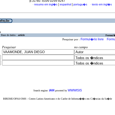
p.31-60. ISSN 0254-9247
|
|
resumo em ingl�s
espanhol
portugu�s
texto em ingl�s
·
·
a
Base de dados :
article
Formul
Formul�rio livre
Formu
Pesquisar por :
Pesquisar
no campo
iAH
WWWISIS
Search engine:
powered by
BIREME/OPAS/OMS - Centro Latino-Americano e do Caribe de Informa��o em Ci�ncias da Sa�de