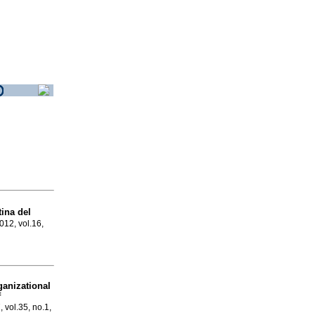
ina del
012, vol.16,
ganizational
f
 vol.35, no.1,