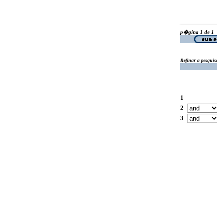
p�gina 1 de 1
Refinar a pesquis
1
2
3