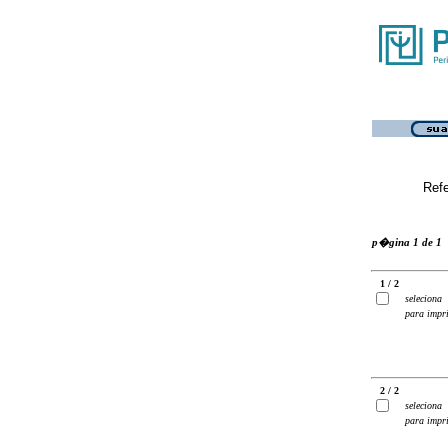
Ref
p�gina 1 de 1
1 / 2
seleciona
para impr
2 / 2
seleciona
para impr