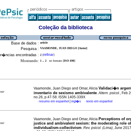
Coleção da biblioteca
Base de dados :
article
Pesquisa :
VAAMONDE, JUAN DIEGO [Autor]
er�ncias encontradas :
refinar
2
[
]
Mostrando:
1 .. 2
no formato [
ISO 690
]
Validaci�n argent
Vaamonde, Juan Diego and Omar, Alicia
imir
inventario de sexismo ambivalente
.
Altern. psicol.
, Feb 2
no.26, p.47-58. ISSN 1405-339X
|
resumo em espanhol
ingl�s
texto em espanhol
·
·
Perceptions of or
Vaamonde, Juan Diego and Omar, Alicia
justice and ambivalent sexism
:
the moderating role o
imir
individualism-collectivism
.
Rev. psicol. (Lima)
, June 2017,