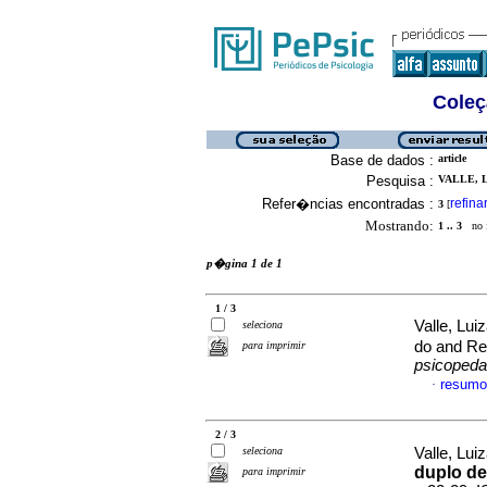
Coleç
Base de dados :
article
Pesquisa :
VALLE, 
Refer�ncias encontradas :
refina
3
[
Mostrando:
1 .. 3
no f
p�gina 1 de 1
1 / 3
Valle, Lui
seleciona
do and R
para imprimir
psicopeda
resumo
·
2 / 3
seleciona
Valle, Lui
duplo de
para imprimir