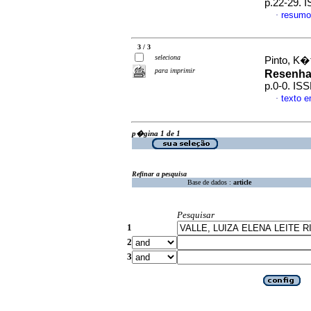
p.22-29. 
resumo
·
3 / 3
seleciona
Pinto, K�t
para imprimir
Resenh
p.0-0. IS
texto 
·
p�gina 1 de 1
Refinar a pesquisa
Base de dados :
article
Pesquisar
1
2
3