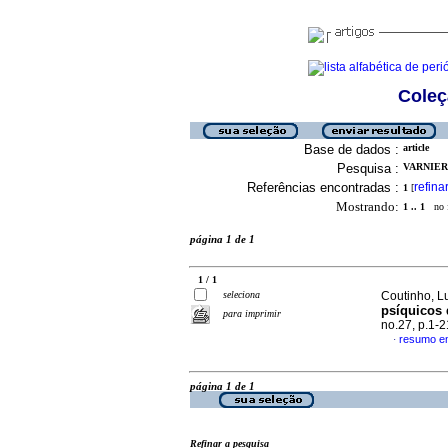
Coleç
Base de dados :
article
Pesquisa :
VARNIER,
Referências encontradas :
refina
1
[
Mostrando:
1 .. 1
no f
página 1 de 1
1 / 1
seleciona
Coutinho, L
psíquicos 
para imprimir
no.27, p.1-
resumo e
·
página 1 de 1
Refinar a pesquisa