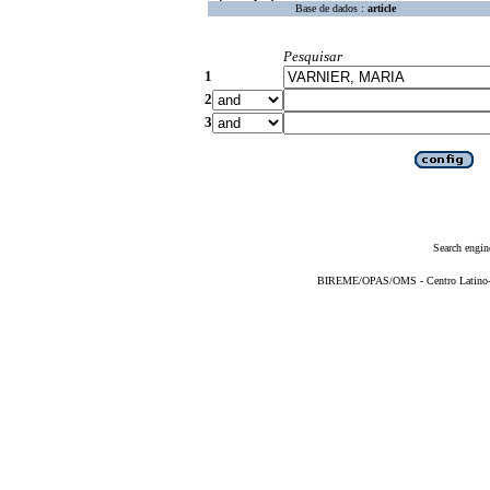
Base de dados :
article
Pesquisar
1
2
3
Search engin
BIREME/OPAS/OMS - Centro Latino-Am