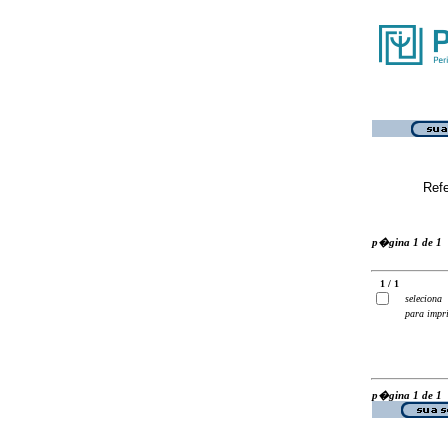
Ref
p�gina 1 de 1
1 / 1
seleciona
para impr
p�gina 1 de 1