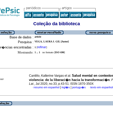
Coleção da biblioteca
Base de dados :
article
Pesquisa :
VEGA, LAURA J. GIL [Autor]
er�ncias encontradas :
refinar
1
[
]
Mostrando:
1 .. 1
no formato [
ISO 690
]
Salud mental en contexto
Cantillo, Katterine Vargas et al.
imir
violencia: de la liberaci�n hacia la transformaci�n
.
P
Lat.
, Jul 2020, no.33, p.43-51. ISSN 1870-350X
|
|
resumo em espanhol
ingl�s
portugu�s
texto em espanhol
·
·