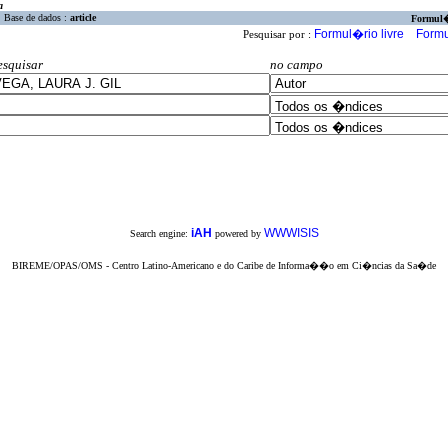
a
Base de dados :
article
Formul
Formul�rio livre
Formu
Pesquisar por :
esquisar
no campo
iAH
WWWISIS
Search engine:
powered by
BIREME/OPAS/OMS - Centro Latino-Americano e do Caribe de Informa��o em Ci�ncias da Sa�de