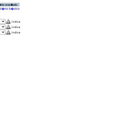
�rio avan�ado
l�rio b�sico